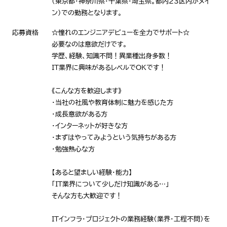
（東京都・神奈川県・千葉県・埼玉県。都内23区内がメイ
ン）での勤務となります。
応募資格
☆憧れのエンジニアデビューを全力でサポート☆
必要なのは意欲だけです。
学歴、経験、知識不問！異業種出身多数！
IT業界に興味があるレベルでOKです！
《こんな方を歓迎します》
・当社の社風や教育体制に魅力を感じた方
・成長意欲がある方
・インターネットが好きな方
・まずはやってみようという気持ちがある方
・勉強熱心な方
【あると望ましい経験・能力】
「IT業界について少しだけ知識がある…」
そんな方も大歓迎です！
ITインフラ・プロジェクトの業務経験（業界・工程不問）を