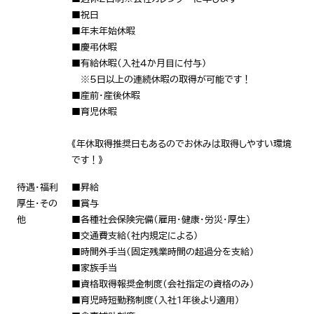
■祝日
■年末年始休暇
■慶弔休暇
■有給休暇（入社4か月目に付与）
※5日以上の連続休暇の取得が可能です！
■産前・産後休暇
■育児休暇
《年休取得推奨日もあるのでお休みは取得しやすい環境
です！》
待遇・福利
■昇給
厚生・その
■賞与
他
■各種社会保険完備（雇用・健康・労災・厚生）
■交通費支給（社内規定による）
■時間外手当（固定残業時間の超過分を支給）
■家族手当
■資格取得報奨金制度（会社指定の資格のみ）
■育児時短勤務制度（入社1年後より適用）