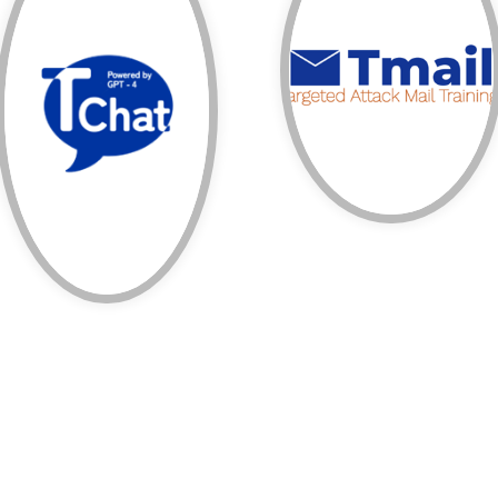
を活用したサービス
標的型メール攻撃訓練
OpenAI Service”
ー攻撃から守るための
供する ”Azure
会社や従業員をサイバ
よう Microsoftが提
全にご利用いただける
Tmail
ChatGPTを社内で安
TChat