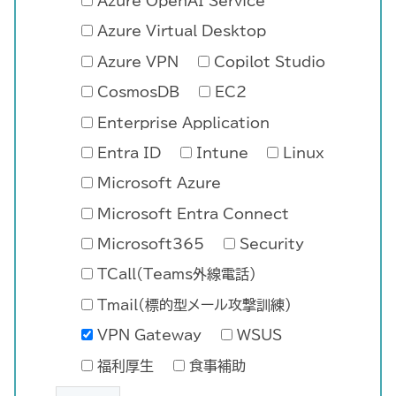
Azure OpenAI Service
Azure Virtual Desktop
Azure VPN
Copilot Studio
CosmosDB
EC2
Enterprise Application
Entra ID
Intune
Linux
Microsoft Azure
Microsoft Entra Connect
Microsoft365
Security
TCall(Teams外線電話)
Tmail(標的型メール攻撃訓練)
VPN Gateway
WSUS
福利厚生
食事補助