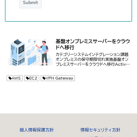
基盤オンプレミスサーバーをクラウ
ドへ移行
カテゴリーシステムインテグレーション課題
オンプレミスの保守期限切れ実施基盤オン
プレミスサーバーをクラウドへ移行Active
Directory、WSUS、ウイルス対策といっ
た基盤のオンプレミスサーバーをAWSに移
AWS
EC2
VPN Gateway
行した。
個人情報保護方針
情報セキュリティ方針