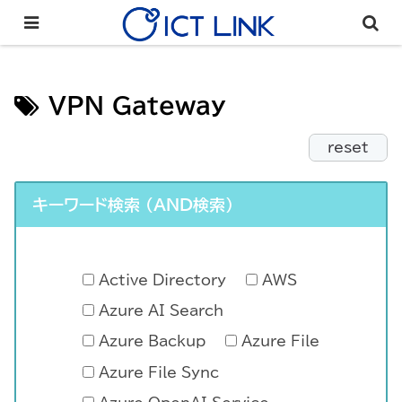
VPN Gateway
reset
キーワード検索 （AND検索）
Active Directory
AWS
Azure AI Search
Azure Backup
Azure File
Azure File Sync