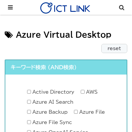
Azure Virtual Desktop
reset
キーワード検索 （AND検索）
Active Directory
AWS
Azure AI Search
Azure Backup
Azure File
Azure File Sync