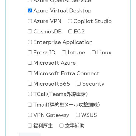
Azure OpenAI Service
Azure Virtual Desktop
Azure VPN
Copilot Studio
CosmosDB
EC2
Enterprise Application
Entra ID
Intune
Linux
Microsoft Azure
Microsoft Entra Connect
Microsoft365
Security
TCall(Teams外線電話)
Tmail(標的型メール攻撃訓練)
VPN Gateway
WSUS
福利厚生
食事補助