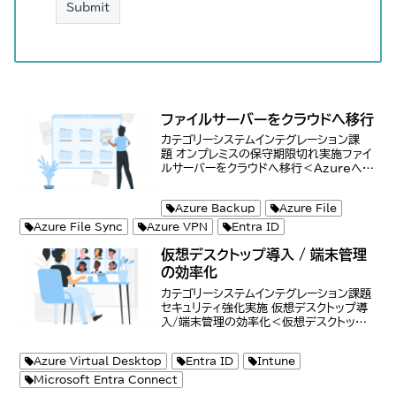
ファイルサーバーをクラウドへ移行
カテゴリーシステムインテグレーション課
題 オンプレミスの保守期限切れ実施ファイ
ルサーバーをクラウドへ移行＜Azureへの
リプレイス＞現在のオンプレミスのファイル
サーバー環境をAzureに移行することで、
Azure Backup
Azure File
最新のインフラストラクチャを利用し、サ...
Azure File Sync
Azure VPN
Entra ID
仮想デスクトップ導入 / 端末管理
の効率化
カテゴリーシステムインテグレーション課題
セキュリティ強化実施 仮想デスクトップ導
入/端末管理の効率化＜仮想デスクトップ
の導入＞Azure Virtual
Desktop（AVD）や他の仮想デスクトップ
Azure Virtual Desktop
Entra ID
Intune
ソリューションを導入し、リモートワーク
環...
Microsoft Entra Connect