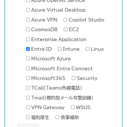
Azure OpenAI Service
Azure Virtual Desktop
Azure VPN
Copilot Studio
CosmosDB
EC2
Enterprise Application
Entra ID
Intune
Linux
Microsoft Azure
Microsoft Entra Connect
Microsoft365
Security
TCall(Teams外線電話)
Tmail(標的型メール攻撃訓練)
VPN Gateway
WSUS
福利厚生
食事補助