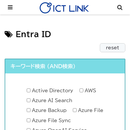
Entra ID
reset
キーワード検索 （AND検索）
Active Directory
AWS
Azure AI Search
Azure Backup
Azure File
Azure File Sync